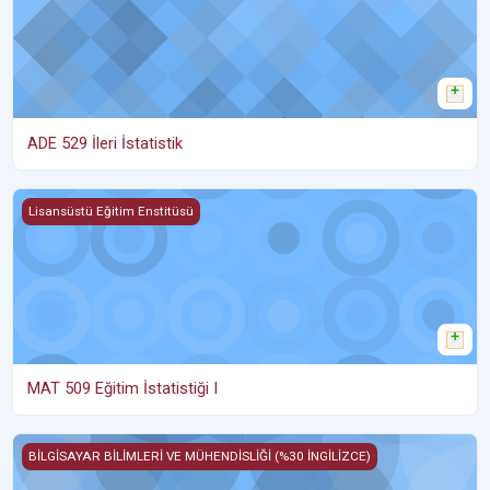
ADE 529 İleri İstatistik
MAT 509 Eğitim İstatistiği I
Lisansüstü Eğitim Enstitüsü
MAT 509 Eğitim İstatistiği I
CSE 651 Parallel and Distributed Programming
BİLGİSAYAR BİLİMLERİ VE MÜHENDİSLİĞİ (%30 İNGİLİZCE)