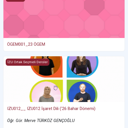
ÖGEM001_23 ÖGEM
IZU012__ IZU012 İşaret Dili ('26 Bahar Dönemi)
İZU Ortak Seçmeli Dersler
IZU012__ IZU012 İşaret Dili ('26 Bahar Dönemi)
Öğr. Gör. Merve TÜRKÖZ GENÇOĞLU