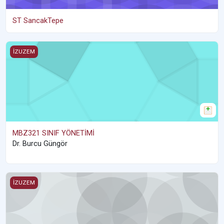
ST SancakTepe
MBZ321 SINIF YÖNETİMİ
İZUZEM
MBZ321 SINIF YÖNETİMİ
Dr. Burcu Güngör
TE Temel Eğitimler
İZUZEM