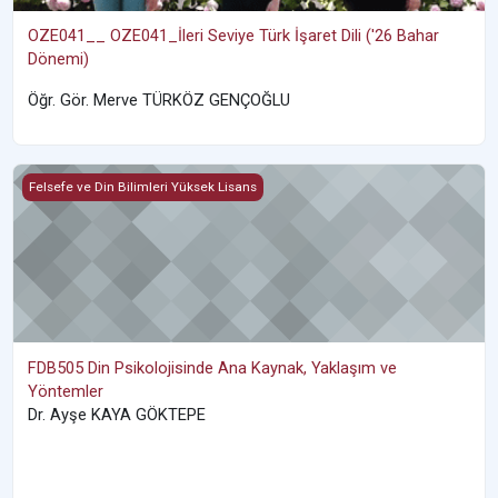
OZE041__ OZE041_İleri Seviye Türk İşaret Dili ('26 Bahar
Dönemi)
Öğr. Gör. Merve TÜRKÖZ GENÇOĞLU
FDB505 Din Psikolojisinde Ana Kaynak, Yaklaşım ve Yöntemler
Felsefe ve Din Bilimleri Yüksek Lisans
FDB505 Din Psikolojisinde Ana Kaynak, Yaklaşım ve
Yöntemler
Dr. Ayşe KAYA GÖKTEPE