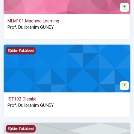
MLM101 Machine Learning
Prof. Dr. İbrahim GÜNEY
IST102 Olasılık
Eğitim Fakültesi
IST102 Olasılık
Prof. Dr. İbrahim GÜNEY
MBZ423 Özel Eğitim ve Kaynaştırma
Eğitim Fakültesi