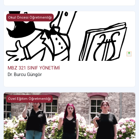
MBZ 321 SINIF YÖNETİMİ
Okul Öncesi Öğretmenliği
MBZ 321 SINIF YÖNETİMİ
Dr. Burcu Güngör
OZE041__ OZE041_İleri Seviye Türk İşaret Dili ('26 Bahar Dönemi
Özel Eğitim Öğretmenliği