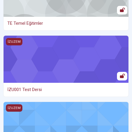
TE Temel Eğitimler
İZU001 Test Dersi
İZUZEM
İZU001 Test Dersi
389 test_class
İZUZEM