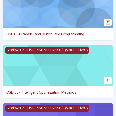
CSE 651 Parallel and Distributed Programming
CSE 557 Intelligent Optimization Methods
BİLGİSAYAR BİLİMLERİ VE MÜHENDİSLİĞİ (%30 İNGİLİZCE)
CSE 557 Intelligent Optimization Methods
CSE 567 (2025-2026 Bahar) Advanced Signal Processing
BİLGİSAYAR BİLİMLERİ VE MÜHENDİSLİĞİ (%30 İNGİLİZCE)