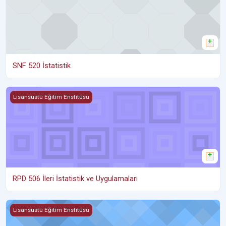
SNF 520 İstatistik
RPD 506 İleri İstatistik ve Uygulamaları
Lisansüstü Eğitim Enstitüsü
RPD 506 İleri İstatistik ve Uygulamaları
ADE 529 İleri İstatistik
Lisansüstü Eğitim Enstitüsü