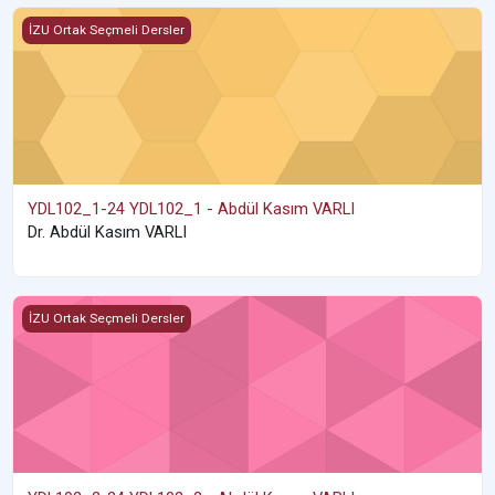
YDL102_1-24 YDL102_1 - Abdül Kasım VARLI
İZU Ortak Seçmeli Dersler
YDL102_1-24 YDL102_1 - Abdül Kasım VARLI
Dr. Abdül Kasım VARLI
YDL102_2-24 YDL102_2 - Abdül Kasım VARLI
İZU Ortak Seçmeli Dersler