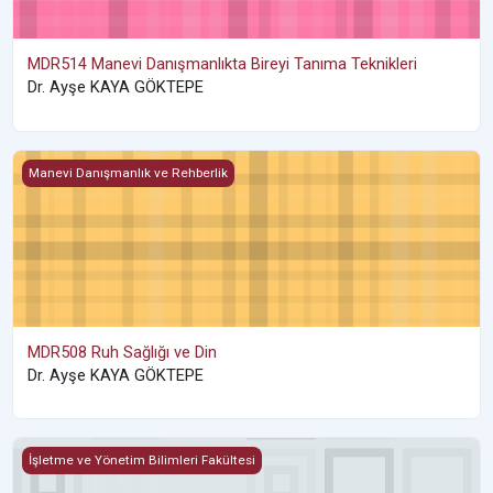
MDR514 Manevi Danışmanlıkta Bireyi Tanıma Teknikleri
Dr. Ayşe KAYA GÖKTEPE
MDR508 Ruh Sağlığı ve Din
Manevi Danışmanlık ve Rehberlik
MDR508 Ruh Sağlığı ve Din
Dr. Ayşe KAYA GÖKTEPE
MAT 108 İşletme ve İktisat İçin Matematik II (2022-2023 Bahar)
İşletme ve Yönetim Bilimleri Fakültesi