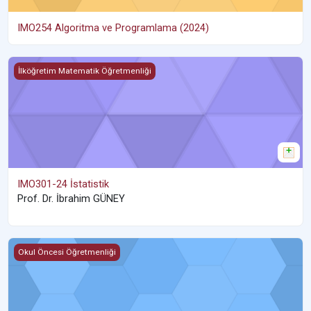
IMO254 Algoritma ve Programlama (2024)
IMO301-24 İstatistik
İlköğretim Matematik Öğretmenliği
IMO301-24 İstatistik
Prof. Dr. İbrahim GÜNEY
ECE010 Aile Eğitimi ve Katılımı
Okul Öncesi Öğretmenliği