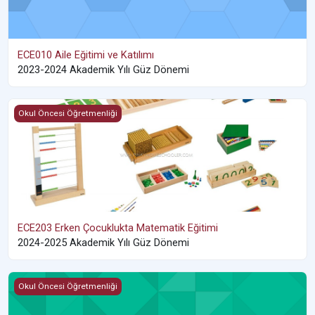
ECE010 Aile Eğitimi ve Katılımı
2023-2024 Akademik Yılı Güz Dönemi
ECE203 Erken Çocuklukta Matematik Eğitimi
Okul Öncesi Öğretmenliği
ECE203 Erken Çocuklukta Matematik Eğitimi
2024-2025 Akademik Yılı Güz Dönemi
ECE305 Erken Çocuklukta Öğrenme Yaklaşımları
Okul Öncesi Öğretmenliği