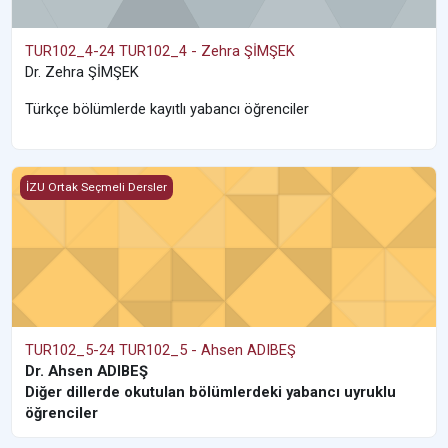
TUR102_4-24 TUR102_4 - Zehra ŞİMŞEK
Dr. Zehra ŞİMŞEK
Türkçe bölümlerde kayıtlı yabancı öğrenciler
TUR102_5-24 TUR102_5 - Ahsen ADIBEŞ
İZU Ortak Seçmeli Dersler
TUR102_5-24 TUR102_5 - Ahsen ADIBEŞ
Dr. Ahsen ADIBEŞ
Diğer dillerde okutulan bölümlerdeki yabancı uyruklu
öğrenciler