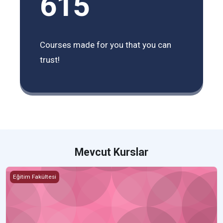
615
Courses made for you that you can
trust!
Mevcut Kurslar
MLM101 Machine Learning
Eğitim Fakültesi