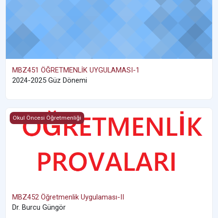
MBZ451 ÖĞRETMENLİK UYGULAMASI-1
2024-2025 Güz Dönemi
MBZ452 Öğretmenlik Uygulaması-II
Okul Öncesi Öğretmenliği
MBZ452 Öğretmenlik Uygulaması-II
Dr. Burcu Güngör