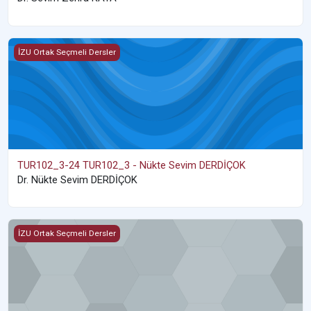
TUR102_3-24 TUR102_3 - Nükte Sevim DERDİÇOK
İZU Ortak Seçmeli Dersler
TUR102_3-24 TUR102_3 - Nükte Sevim DERDİÇOK
Dr. Nükte Sevim DERDİÇOK
TUR102_4-24 TUR102_4 - Zehra ŞİMŞEK
İZU Ortak Seçmeli Dersler