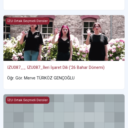
IZU087__ IZU087_İleri İşaret Dili ('26 Bahar Dönemi)
İZU Ortak Seçmeli Dersler
IZU087__ IZU087_İleri İşaret Dili ('26 Bahar Dönemi)
Öğr. Gör. Merve TÜRKÖZ GENÇOĞLU
ATA102_1-24 ATA102_1 Beytullah KAYA
İZU Ortak Seçmeli Dersler