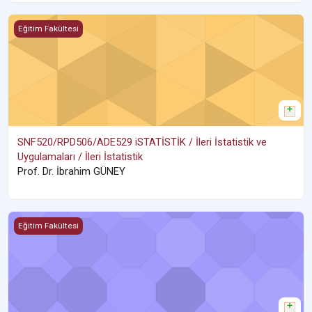
SNF520/RPD506/ADE529 iSTATİSTİK / İleri İstatistik ve Uygulamaları 
Eğitim Fakültesi
SNF520/RPD506/ADE529 iSTATİSTİK / İleri İstatistik ve
Uygulamaları / İleri İstatistik
Prof. Dr. İbrahim GÜNEY
YÖS1 YÖS
Eğitim Fakültesi