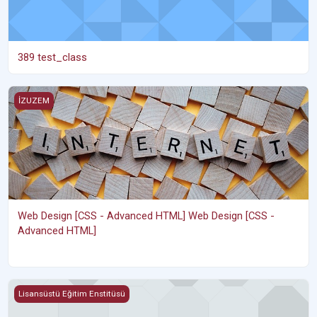
389 test_class
Web Design [CSS - Advanced HTML] Web Design [CSS - Advance
İZUZEM
Web Design [CSS - Advanced HTML] Web Design [CSS -
Advanced HTML]
SNF 520 İstatistik
Lisansüstü Eğitim Enstitüsü