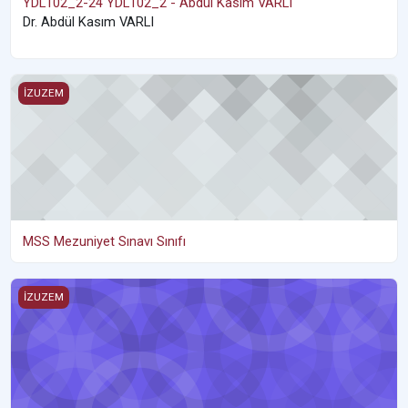
YDL102_2-24 YDL102_2 - Abdül Kasım VARLI
Dr. Abdül Kasım VARLI
MSS Mezuniyet Sınavı Sınıfı
İZUZEM
MSS Mezuniyet Sınavı Sınıfı
ST SancakTepe
İZUZEM