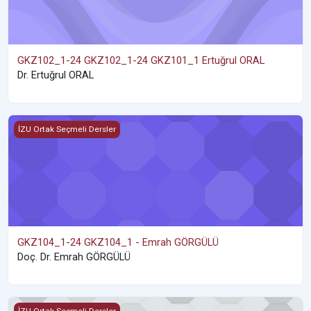
GKZ102_1-24 GKZ102_1-24 GKZ101_1 Ertuğrul ORAL
Dr. Ertuğrul ORAL
GKZ104_1-24 GKZ104_1 - Emrah GÖRGÜLÜ
İZU Ortak Seçmeli Dersler
GKZ104_1-24 GKZ104_1 - Emrah GÖRGÜLÜ
Doç. Dr. Emrah GÖRGÜLÜ
TUR102_1-24 TUR102_1 - Zehra ŞİMŞEK
İZU Ortak Seçmeli Dersler