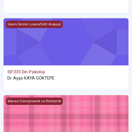
ISF335 Din Psikoloji
İslami İlimler Lisans(%30 Arapça)
ISF335 Din Psikoloji
Dr. Ayşe KAYA GÖKTEPE
MDR514 Manevi Danışmanlıkta Bireyi Tanıma Teknikleri
Manevi Danışmanlık ve Rehberlik