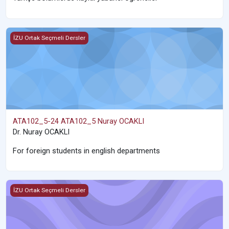
ATA102_5-24 ATA102_5 Nuray OCAKLI
İZU Ortak Seçmeli Dersler
ATA102_5-24 ATA102_5 Nuray OCAKLI
Dr. Nuray OCAKLI
For foreign students in english departments
GKZ102_1-24 GKZ102_1-24 GKZ101_1 Ertuğrul ORAL
İZU Ortak Seçmeli Dersler